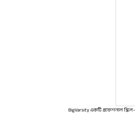
BigVarsity একটি প্রফেশনাল স্কিল–ভিত্তি