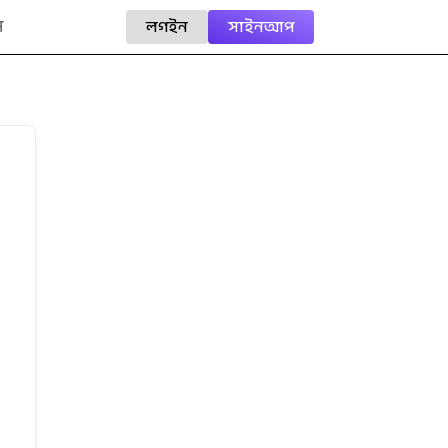
ি
লগইন
সাইনআপ