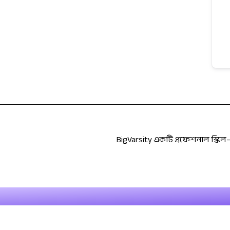
BigVarsity একটি প্রফেশনাল স্কিল–ভিত্তি