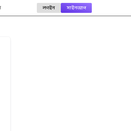
ি
লগইন
সাইনআপ